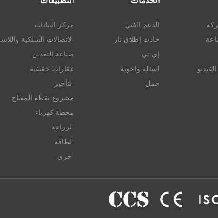
الخدمات
التطبيقات
ركة
الدعم الفني
مركز البيانات
ناعة
حادث إطلاق نار
الاتصالات السلكية واللاسل
إي تي
صناعة التعدين
لفيديو
اسئلة واجوبة
عقارات حقيقية
حمل
التأجير
مشروع نقطة المفتاح
محطة كهرباء
الزراعة
الطاقة
أخرى