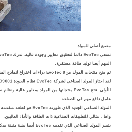
مصنع أصلي للمولد
تسعى
EvoTec
دائما لتحقيق معايير وجودة عالية
.
تدرك
voTec
المهم أيضا توليد طاقة مستقرة
.
تم منح منتجات المولد من
8
EvoTec
براءات اختراع لنماذج الم
لقد اجتاز المولد الصناعي لشركة
EvoTec
نظام الجودة
O9001
الأولى
.
تنتج
EvoTec
منتجاتها من المولد بمعايير عالية ونظام ص
عامل دافع مهم في الصناعة
المولد الصناعي الجديد الذي طورته
EvoTec
هو قطعة متقدمة وق
واط ، مثالي للتطبيقات الصناعية ذات الطاقة والأداء العاليين
.
يتميز المولد الصناعي الذي تقدمه
EvoTec
أيضا ببنية متينة ي