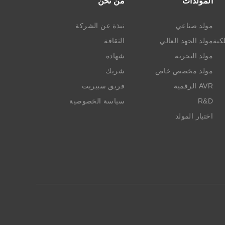
المولدات
من نحن
مولد صناعي
نبذة عن الشركة
كية
مولد الجهد العالي
الثقافة
مولد البحرية
شهادة
مولد مخصص خاص
شريك
AVR الرقمية
فريق سبيريت
R&D
سياسة الخصوصية
اختيار المولد