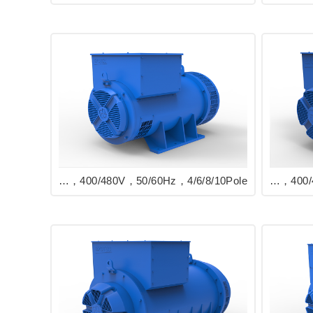
EVO318 Series Industrial Generator 381/600kVA，400/480V，50/60Hz，4/6/8/10Pole
EVO368 Series Industrial Generator 563/960kVA，400/480V，50/60Hz，4/6/8/10Pole