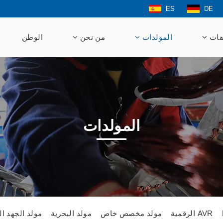
ES
DE
قات
المولدات
من نحن
الوطن
المولدات
AVR الرقمية
مولد مخصص خاص
مولد البحرية
مولد الجهد ال