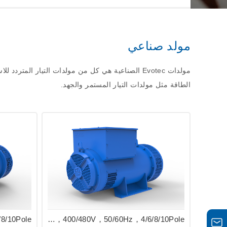
مولد صناعي
مولدات Evotec الصناعية هي كل من مولدات التيار ا
الطاقة مثل مولدات التيار المستمر والجهد.
EVO288 Series Industrial Generator 175/420kVA，400/480V，50/60Hz，4/6/8/10Pole