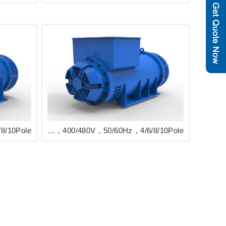
EVO468 Series Industrial Alternator 1650/2700kVA，400/480V，50/60Hz，4/6/8/10Pole