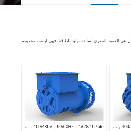
 المراحل هي العمود الفقري لساحة توليد الطاقة. فهي ليست محدودة
EVO168 Series Industrial Alternator 8.5/27kVA，400/480V，50/60Hz，4/6/8/10Pole
EVO188 Series Industrial Generator 25/54kVA，400/480V，50/60Hz，4/6/8/10Pole