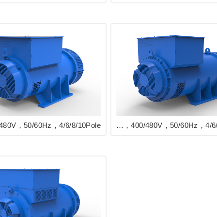
EVO428 Series Industrial Generator 913/1800kVA，400/480V，50/60Hz，4/6/8/10Pole