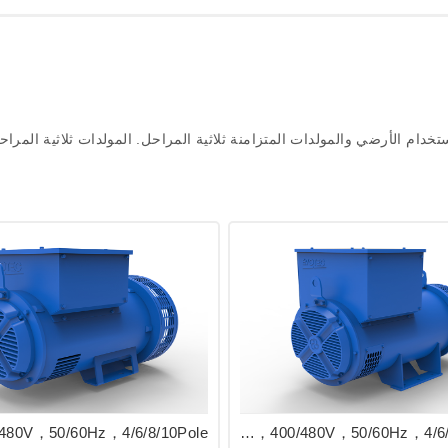
لمتردد للاستخدام الأرضي والمولدات المتزامنة ثلاثية المراحل. المولدات ثلاثية
EVO228 Series Industrial Alternator 50/190kVA，400/480V，50/60Hz，4/6/8/10Pole