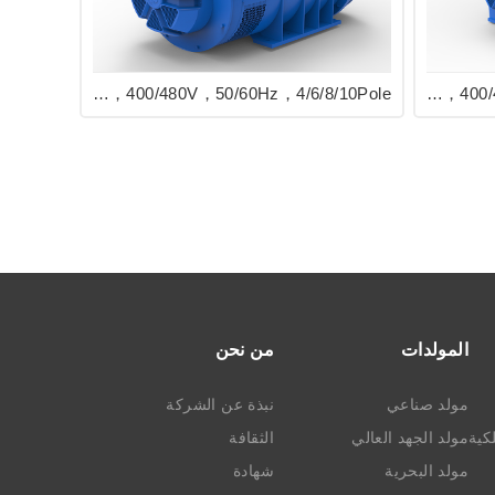
EVO528 Series Industrial Generator 2500/3300kVA，400/480V，50/60Hz，4/6/8/10Pole
EVO568 Series Industrial Generator 3000/4500kVA，400/480V，50/60Hz，4/6/8/10Pole
المولدات
من نحن
مولد صناعي
نبذة عن الشركة
كية
مولد الجهد العالي
الثقافة
مولد البحرية
شهادة