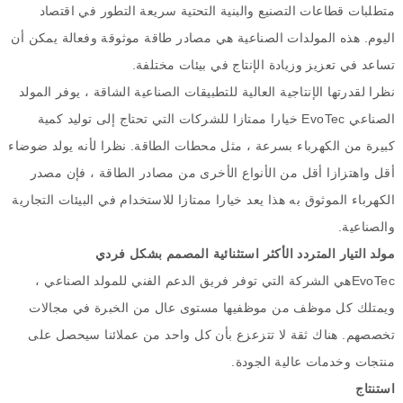
متطلبات قطاعات التصنيع والبنية التحتية سريعة التطور في اقتصاد
اليوم
.
هذه المولدات الصناعية هي مصادر طاقة موثوقة وفعالة يمكن أن
تساعد في تعزيز وزيادة الإنتاج في بيئات مختلفة
.
نظرا لقدرتها الإنتاجية العالية للتطبيقات الصناعية الشاقة ، يوفر المولد
الصناعي
EvoTec
خيارا ممتازا للشركات التي تحتاج إلى توليد كمية
كبيرة من الكهرباء بسرعة ، مثل محطات الطاقة
.
نظرا لأنه يولد ضوضاء
أقل واهتزازا أقل من الأنواع الأخرى من مصادر الطاقة ، فإن مصدر
الكهرباء الموثوق به هذا يعد خيارا ممتازا للاستخدام في البيئات التجارية
والصناعية
.
مولد التيار المتردد الأكثر استثنائية المصمم بشكل فردي
EvoTec
هي الشركة التي توفر فريق الدعم الفني للمولد الصناعي ،
ويمتلك كل موظف من موظفيها مستوى عال من الخبرة في مجالات
تخصصهم
.
هناك ثقة لا تتزعزع بأن كل واحد من عملائنا سيحصل على
منتجات وخدمات عالية الجودة
.
استنتاج