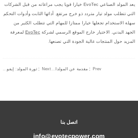
يعد المولد الصناعي
EvoTec
خيارا قويا يجب مراعاته من قبل الشركات
التي تتطلب مولد تيار متردد ذو خرج مرتفع
.
أدائها الثابت وأدوات التحكم
سهلة الاستخدام تجعلها خيارا ممتازا للمهام التي تتطلب الكثير من
الجهد البدني
.
الاختيار خارج الموقع الرسمي لشركة
EvoTec
لمعرفة
المزيد حول المنتجات عالية الجودة التي تصنعها
.
Prev：
مقدمة عن المولدا...
Next：
ثورة المولد: إيفو...
اتصل بنا
info@evotecpower.com