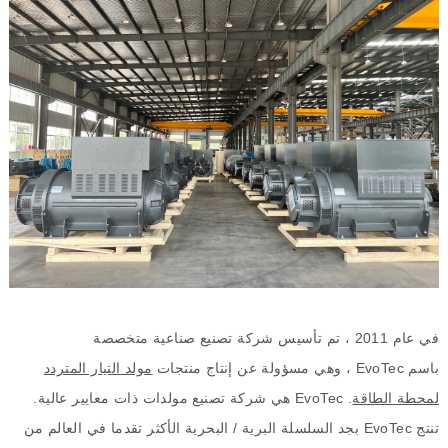
في عام
2011
، تم تأسيس شركة تصنيع صناعية متخصصة
باسم
EvoTec
، وهي مسؤولة عن إنتاج منتجات
مولد التيار المتردد
لمحطة الطاقة
. EvoTec
هي شركة تصنيع مولدات ذات معايير عالية
.
تنتج
EvoTec
بجد السلسلة البرية
/
البحرية الأكثر تقدما في العالم من