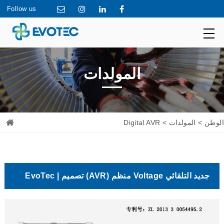
Follow us
المولدات
الوطن
>
المولدات
> Digital AVR
جديد التلقائي Voltage منظم (AVR) تصميم | EvoTec