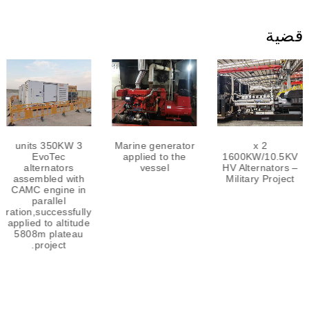
قضية
3 units 350KW
Marine generator
2 x
EvoTec
applied to the
1600KW/10.5KV
alternators
vessel
HV Alternators –
assembled with
Military Project
CAMC engine in
parallel
eration,successfully
applied to altitude
5808m plateau
project.