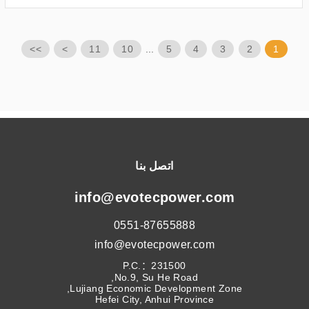
>>
>
11
10
...
5
4
3
2
1
اتصل بنا
info@evotecpower.com
0551-87655888
info@evotecpower.com
P.C.：231500
No.9, Su He Road,
Lujiang Economic Development Zone,
Hefei City, Anhui Province