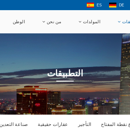
ES
DE
قات
المولدات
من نحن
الوطن
التطبيقات
نقطة المفتاح
التأجير
عقارات حقيقية
صناعة التعدين