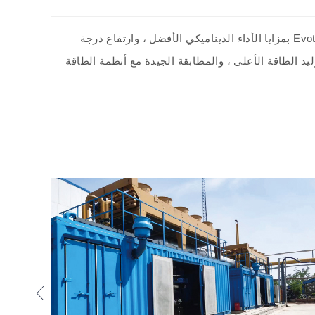
يتم استخدام تكنولوجيا التصميم الكهرومغناطيسي للمولدات الرائدة الدولية لتحسين معلمات الأداء الديناميكي. تتمتع مولدات Evotec بمزايا الأداء الديناميكي الأفضل ، وارتفاع درجة
 ، وكفاءة توليد الطاقة الأعلى ، والمطابقة الجيدة مع أنظمة الطاقة