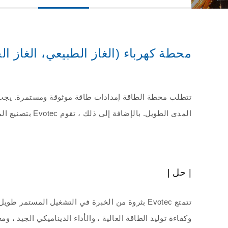
أخرى
محطة كهرباء (الغاز الطبيعي، الغاز الح
تتطلب محطة الطاقة إمدادات طاقة موثوقة ومستمرة. يجب 
المدى الطويل. بالإضافة إلى ذلك ، تقوم Evotec بتصنيع المولدات القياسية والمخصصة لمحطات الطاقة ومحطات توليد الطاقة.
| حل |
تتمتع Evotec بثروة من الخبرة في التشغيل المست
وكفاءة توليد الطاقة العالية ، والأداء الديناميكي الجيد 