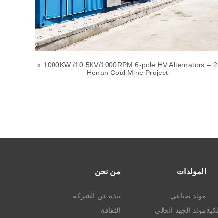
er
2 x 1000KW /10.5KV/1000RPM 6-pole HV Alternators –
Henan Coal Mine Project
المولدات
من نحن
مولد صناعي
نبذة عن الشركة
كية
مولد الجهد العالي
الثقافة