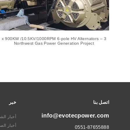
3 x 900KW /10.5KV/1000RPM 6-pole HV Alternators –
2 x 
Northwest Gas Power Generation Project
اتصل بنا
خبر
info@evotecpower.com
أخبار الش
أخبار الص
0551-87655888