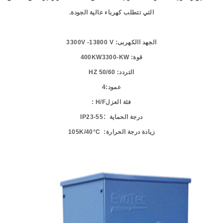
التي تتطلب كهرباء عالية الجودة
.
الجهد االكهربى
: 3300
V
-13800
V
قوة
: 400
-KW
3300
KW
التردد
: 50/60
HZ
عمود
:
4
فئة
العزل
H/F :
درجة
الحماية
：
-55
23
IP
زيادة
درجة
الحرارة
:
1
K/40°C
05