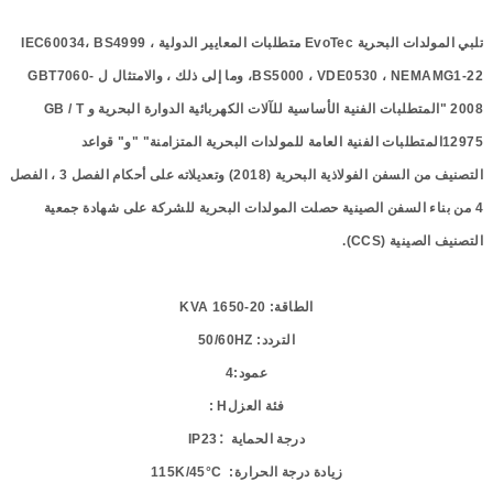
تلبي المولدات البحرية
EvoTec
متطلبات المعايير الدولية
،
BS4999
،
IEC60034
MG1-22
NEMA
،
VDE0530
،
BS5000
، وما إلى ذلك ، والامتثال ل
GBT7060-
2008 "
المتطلبات الفنية الأساسية للآلات الكهربائية الدوارة البحرية
و
GB / T
12975
المتطلبات الفنية العامة للمولدات البحرية المتزامنة
" "
و
"
قواعد
التصنيف
من السفن الفولاذية البحرية
(2018)
وتعديلاته على أحكام الفصل
3
، الفصل
4
من بناء السفن الصينية
حصلت المولدات البحرية للشركة على شهادة جمعية
التصنيف الصينية
(CCS).
الطاقة
: 20-1650
KVA
التردد
: 50/60
HZ
عمود
:
4
فئة
العزل
H :
درجة
الحماية
：
23
IP
زيادة
درجة
الحرارة
:
1
°C
5
K/4
15