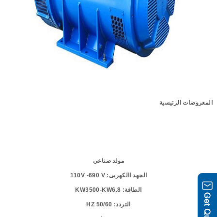
المعروضات الرئيسية
مولد صناعي
الجهد االكهربى
: 110
V
-690
V
الطاقة
:
-KW6.8
3500
KW
التردد
: 50/60
HZ