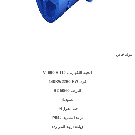
مولد خاص
الجهد االكهربى
: 110
V
-690
V
قوة
: 140
-KW
2200
KW
التردد
: 50/60
HZ
عمود
:
4
فئة
العزل
H :
درجة
الحماية
：
55
IP
زيادة
درجة
الحرارة
: