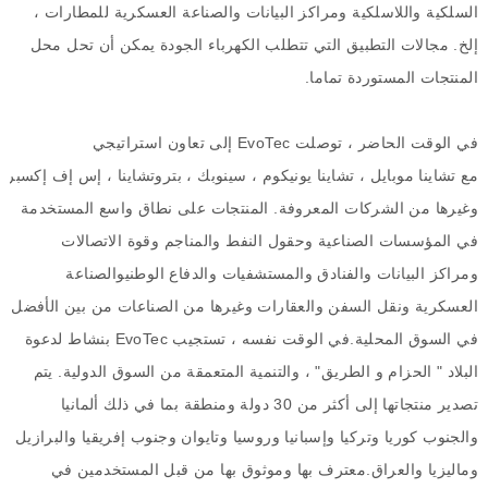
السلكية واللاسلكية ومراكز البيانات والصناعة العسكرية للمطارات ،
إلخ
.
مجالات التطبيق التي تتطلب الكهرباء
الجودة يمكن أن تحل محل
المنتجات المستوردة تماما
.
في الوقت الحاضر ، توصلت
EvoTec
إلى تعاون استراتيجي
مع
تشاينا
موبايل
،
تشاينا
يونيكوم
،
سينوبك
،
بتروتشاينا
،
إس
إف
إكسبري
وغيرها من الشركات المعروفة
.
المنتجات على نطاق واسع
المستخدمة
في المؤسسات الصناعية وحقول النفط والمناجم وقوة الاتصالات
ومراكز البيانات والفنادق والمستشفيات والدفاع الوطنيوالصناعة
العسكرية ونقل السفن والعقارات وغيرها من الصناعات من بين الأفضل
في السوق المحلية
.
في الوقت نفسه ، تستجيب
EvoTec
بنشاط لدعوة
البلاد
"
الحزام
و
الطريق
"
، والتنمية المتعمقة
من السوق الدولية
.
يتم
تصدير منتجاتها إلى أكثر من
30
دولة ومنطقة بما في ذلك ألمانيا
والجنوب
كوريا وتركيا وإسبانيا وروسيا وتايوان وجنوب إفريقيا والبرازيل
وماليزيا والعراق
.
معترف بها وموثوق بها من قبل المستخدمين في