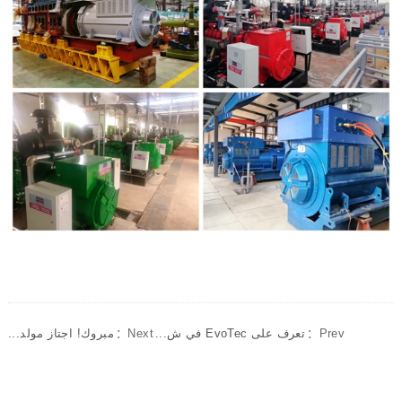
Prev：
تعرف على EvoTec في ش...
Next：
مبروك! اجتاز مولد...