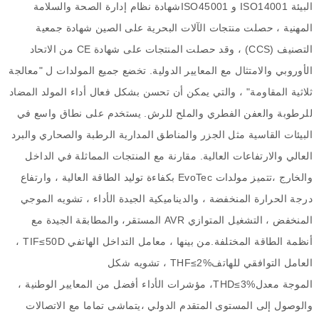
البيئة
ISO14001
و
ISO45001
شهادة نظام إدارة الصحة والسلامة
المهنية ، حصلت منتجات الآلات البحرية على الصين
شهادة جمعية
التصنيف
(CCS)
، وقد حصلت المنتجات على شهادة
CE
من الاتحاد
الأوروبي والامتثال
مع المعايير الدولية
.
تخضع جميع المولدات ل
"
معالجة
ثلاثية المقاومة
"
، والتي يمكن أن تحسن بشكل فعال
أداء المولد المضاد
للرطوبة والعفن الفطري والملح للرش
.
يستخدم على نطاق واسع في
البيئات القاسية مثل
الجزر والمناطق المدارية الرطبة والصحاري والبرد
العالي والارتفاعات العالية
.
مقارنة مع المنتجات المماثلة في الداخل
والخارج ،تتميز مولدات
EvoTec
بكفاءة توليد الطاقة العالية ، وارتفاع
درجة الحرارة المنخفضة ، والديناميكية الجيدة
الأداء ، تشويه الموجي
المنخفض ، التشغيل المتوازي
AVR
المستقر، والمطابقة الجيدة مع
أنظمة الطاقة المختلفة
.
من بينها ، معامل التداخل الهاتفي
TIF≤50D
،
العامل التوافقي للهاتف
%
THF≤2
، تشويه شكل
الموجة
معدل
3%
THD≤
، مؤشرات الأداء أفضل من المعايير الوطنية ،
والوصول إلى المستوى المتقدم الدولي ،يتماشى تماما مع الاتصالات