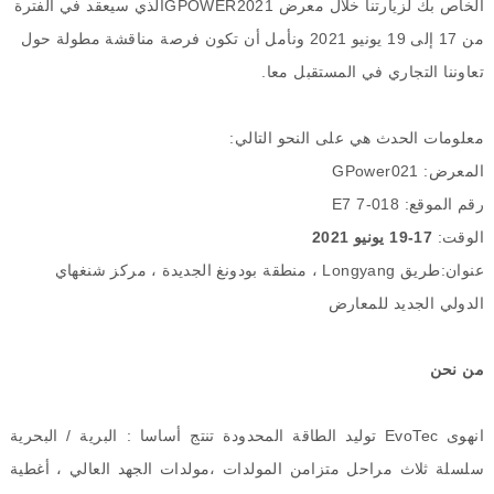
الخاص بك
لزيارتنا خلال معرض
GPOWER2021
الذي سيعقد في الفترة
من
17
إلى
19
يونيو
2021
ونأمل أن تكون فرصة
مناقشة مطولة حول
تعاوننا التجاري في المستقبل معا
.
معلومات الحدث هي على النحو التالي
:
المعرض
:
GPower021
رقم الموقع
:
E7 7-018
الوقت
:
17-19
يونيو
2021
عنوان
:
طريق
Longyang
، منطقة بودونغ الجديدة ، مركز شنغهاي
الدولي الجديد للمعارض
من نحن
انهوى
EvoTec
توليد الطاقة المحدودة تنتج أساسا
:
البرية
/
البحرية
سلسلة ثلاث مراحل متزامن المولدات ،مولدات الجهد العالي ، أغطية