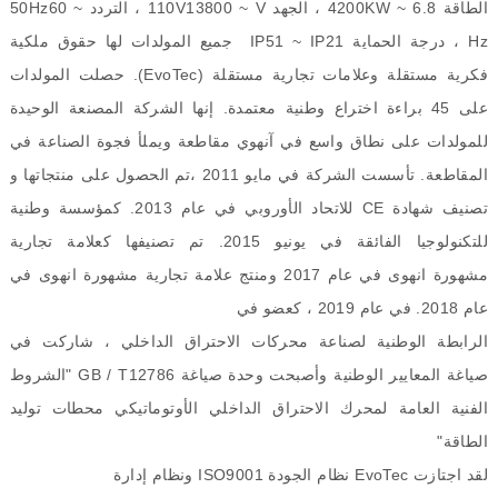
الطاقة
6.8 ~ 4200
KW
، الجهد
~ V
13800
V
110
، التردد
~
60
Hz
50
Hz
، درجة الحماية
21
~ IP
51
IP
جميع المولدات لها حقوق ملكية
فكرية مستقلة وعلامات تجارية مستقلة
(
EvoTec
).
حصلت المولدات
على
45
براءة اختراع وطنية معتمدة
.
إنها الشركة المصنعة الوحيدة
للمولدات على نطاق واسع في آنهوي
مقاطعة ويملأ فجوة الصناعة في
المقاطعة
.
تأسست الشركة في مايو
2011
،تم الحصول على منتجاتها
و
تصنيف شهادة
CE
للاتحاد الأوروبي في عام
2013.
كمؤسسة وطنية
للتكنولوجيا الفائقة في يونيو
2015.
تم تصنيفها
كعلامة تجارية
مشهورة
انهوى
في عام
2017
ومنتج علامة تجارية مشهورة
انهوى
في
عام
2018.
في عام
2019
، كعضو في
الرابطة الوطنية لصناعة محركات الاحتراق الداخلي ، شاركت في
صياغة المعايير الوطنية وأصبحت وحدة صياغة
GB / T12786
"
الشروط
الفنية العامة لمحرك الاحتراق الداخلي الأوتوماتيكي
محطات توليد
الطاقة
"
لقد اجتازت
EvoTec
نظام الجودة
ISO9001
ونظام إدارة