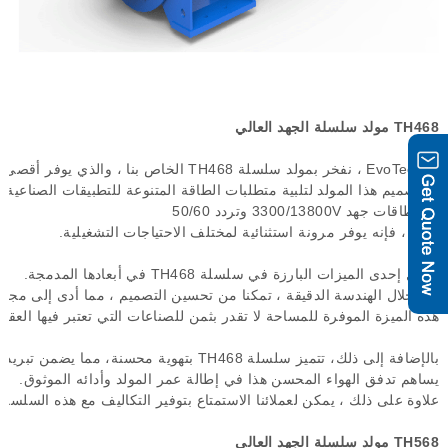
TH468
مولد
سلسلة
الجهد
العالي
في
EvoTec
،
نفخر
بمولد
سلسلة
TH468
الخاص
بنا
،
والذي
يوفر
أقصى
تم
تصميم
هذا
المولد
لتلبية
متطلبات
الطاقة
المتنوعة
للتطبيقات
الصناعية
،
مع
نطاقات
جهد
3300/13800V
وتردد
50/60
هرتز
،
فإنه
يوفر
مرونة
استثنائية
لمختلف
الاحتياجات
التشغيلية
.
تتمثل
إحدى
الميزات
البارزة
في
سلسلة
TH468
في
أبعادها
المدمجة
.
من
خلال
الهندسة
الدقيقة
،
تمكنا
من
تحسين
التصميم
،
مما
أدى
إلى
مجمو
هذه
الميزة
الموفرة
للمساحة
لا
تقدر
بثمن
للصناعات
التي
تعتبر
فيها
العقا
بالإضافة
إلى
ذلك،
تتميز
سلسلة
TH468
بتهوية
محسنة،
مما
يضمن
تبريدا
يساهم
تدفق
الهواء
المحسن
هذا
في
إطالة
عمر
المولد
وأدائه
الموثوق
.
علاوة
على
ذلك
،
يمكن
لعملائنا
الاستمتاع
بتوفير
التكاليف
مع
هذه
السلسلة
TH568
مولد
سلسلة
الجهد
العالي