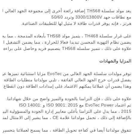
يعد
مولد
سلسلة
TH568
إضافة
رائعة
أخرى
إلى
مجموعة
الجهد
العالي
لدي
مع
نطاقات
جهد
3300/13800V
وتردد
50/60
هرتز
،
فإنه
يوفر
قدرات
طاقة
لا
مثيل
لها
للتطبيقات
الصناعية
.
على
غرار
سلسلة
TH468
،
يتميز
مولد
TH568
بأبعاده
المدمجة
،
مما
يجع
يضمن
نظام
التهوية
المحسن
تبديدا
فعالا
للحرارة
،
مما
يضمن
التشغيل
الم
علاوة
على
ذلك
،
تتميز
سلسلة
TH568
بتصميم
فريد
وحاصل
على
براءة
ا
المزايا
والشهادات
توفر
مولدات
سلسلة
الجهد
العالي
من
EvoTec
مزايا
استثنائية
تميزها
عن
بفضل
قدرات
خرج
الجهد
العالي
الفائقة
،
تلبي
مولداتنا
متطلبات
الطاقة
ال
وهذا
يضمن
أن
عملائنا
يمكنهم
الاعتماد
على
إمدادات
الطاقة
دون
انقطاع
لع
علاوة
على
ذلك
،
فإن
التزامنا
بالجودة
والتميز
واضح
من
خلال
شهاداتنا
.
تم
اعتماد
EvoTec Power
مع
ISO 9001: 2015
و
ISO 14001:
2015
،
مما
يدل
على
التزامنا
بأعلى
معايير
إدارة
الجودة
والمسؤولية
البيئي
بالإضافة
إلى
ذلك
،
تحمل
مولداتنا
علامة
CE
،
مما
يشير
إلى
الامتثال
لمتط
تتفوق
مولداتنا
أيضا
في
كفاءة
تحويل
الطاقة
،
مما
يسمح
لعملائنا
بتحسين