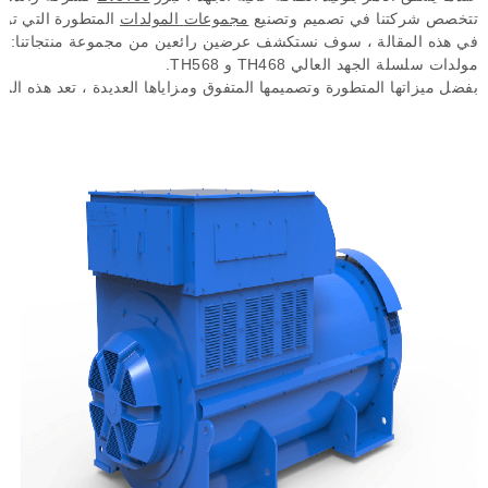
تتخصص
شركتنا
في
تصميم
وتصنيع
مجموعات
المولدات
المتطورة
التي
توف
في
هذه
المقالة
،
سوف
نستكشف
عرضين
رائعين
من
مجموعة
منتجاتنا
:
مولدات
سلسلة
الجهد
العالي
TH468
و
TH568.
بفضل
ميزاتها
المتطورة
وتصميمها
المتفوق
ومزاياها
العديدة
،
تعد
هذه
المو