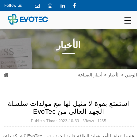
Follow us
الأخبار
الوطن
>
الأخبار
> أخبار الصناعة
استمتع بقوة لا مثيل لها مع مولدات سلسلة
الجهد العالي من EvoTec
Publish Time: 2023-10-30 Views: 1235
عندما
يتعلق
الأمر
بتوليد
الطاقة
عالية
الجهد
،
تبرز
EvoTec
كشركة
رائدة
ف