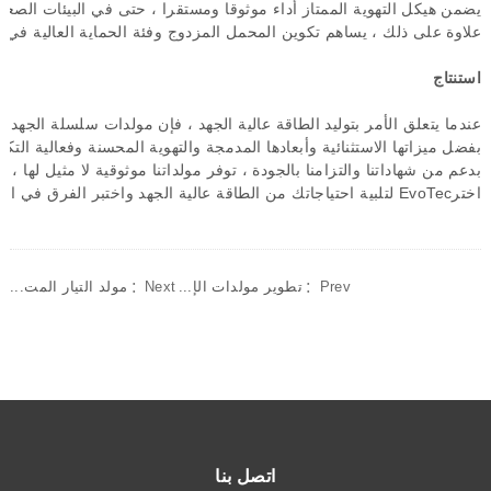
يضمن
هيكل
التهوية
الممتاز
أداء
موثوقا
ومستقرا
،
حتى
في
البيئات
الصعبة
علاوة
على
ذلك
،
يساهم
تكوين
المحمل
المزدوج
وفئة
الحماية
العالية
في
إ
استنتاج
عندما
يتعلق
الأمر
بتوليد
الطاقة
عالية
الجهد
،
فإن
مولدات
سلسلة
الجهد
ا
بفضل
ميزاتها
الاستثنائية
وأبعادها
المدمجة
والتهوية
المحسنة
وفعالية
التكل
بدعم
من
شهاداتنا
والتزامنا
بالجودة
،
توفر
مولداتنا
موثوقية
لا
مثيل
لها
،
م
اختر
EvoTec
لتلبية
احتياجاتك
من
الطاقة
عالية
الجهد
واختبر
الفرق
في
الأ
Prev：
تطوير مولدات الإ...
Next：
مولد التيار المت...
اتصل بنا