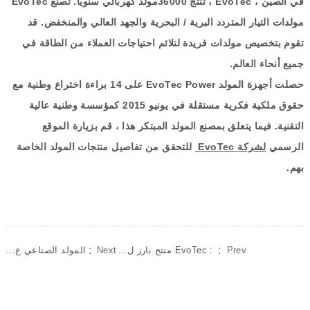
في الصين ،
EvoTec
، تنتج
36000
مولد كهربائي سنويا
.
تصنع
EvoTec
مولدات التيار المتردد البرية
/
البحرية والجهد العالي والمنخفض
.
قد
تقوم بتخصيص مولدات فريدة لتلائم احتياجات العملاء من الطاقة في
جميع أنحاء العالم
.
حصلت أجهزة المولد
EvoTec Power
على
14
براءة اختراع وطنية مع
حقوق ملكية فكرية مستقلة في يونيو
2015
كمؤسسة وطنية عالية
التقنية
.
فيما يتعلق بمصنع المولد المبتكر هذا ، قم بزيارة الموقع
الرسمي
لشركة
EvoTec
للتحقق من تفاصيل منتجات المولد الخاصة
بهم
.
Prev：
: EvoTec منتج بارز ل...
Next：
المولد الصناعي ع...