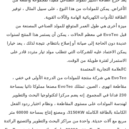
الأغراض
.
يمكن للمولدات من هذا النوع ، على سبيل المثال ، توفير
الطاقة للأدوات الكهربائية الهامة والآلات القوية
.
ميزة أخرى هي طول العمر المتوقع للمولد الصناعي المصنعة من
قبل
EvoTec
في معظم الحالات ، يمكن أن يستمر هذا المنتج لسنوات
عديدة دون الحاجة إلى صيانة أو إصلاح بانتظام
.
نتيجة لذلك ، يعد خيارا
يمكن الاعتماد عليه للشركات التي تتطلب مولد تيار متردد قادر على
الاستمرار لفترة طويلة من الوقت
.
C
العلامة التجارية المعتمدة
EvoTec
هي شركة منتجة للمولدات من الدرجة الأولى في
خفي
،
مقاطعة
انهوى
، الصين
.
تمتلك
EvoTec
مصنعا مملوكا ذاتيا بمساحة
230
فدانا في المجموع
.
إنه يضم مركزا لتكنولوجيا البحث والتطوير
لهندسة المولدات على مستوى المقاطعة ، ونظام اختبار ردود الفعل
الكاملة بالطاقة الكاملة
KW
3150
، ومصنع إنتاج بمساحة
60000
متر
مربع مع آلات حديثة
.
واحدة من مراكز البحث والتطوير والتصنيع الرائدة