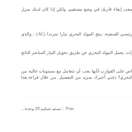
الصعب إبقاء قاربك في وضع مستقيم
.
ولكن إذا كان لديك منزل
رئيسي للسفينة
.
ينتج المولد البحري تيارا مترددا
(AC)
، والذي
ات
.
يعمل المولد البحري عن طريق تحويل التيار المباشر الناتج
اص على القوارب لأنها يجب أن تتعامل مع مستويات عالية من
 البحري؟ دعني أخبرك بمزيد من التفصيل
.
من خلال قراءة هذا
Prev：
سيتم تسليم 20 وحدة...