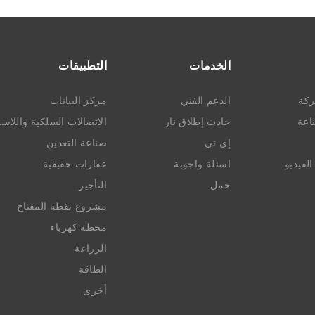
الخدمات
التطبيقات
ركة
الدعم الفني
مركز البيانات
ناعة
حادث إطلاق نار
الاتصالات السلكية واللاسل
إي تي
صناعة التعدين
لفيديو
اسئلة واجوبة
عقارات حقيقية
حمل
التأجير
مشروع نقطة المفتاح
محطة كهرباء
الزراعة
الطاقة
أخرى