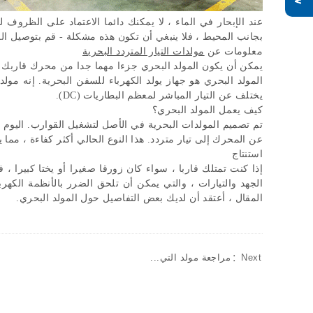
عند الإبحار في الماء ، لا يمكنك دائما الاعتماد على الظروف
بجانب المحيط ، فلا ينبغي أن تكون هذه مشكلة
-
قم بتوصيل الم
معلومات عن
مولدات التيار المتردد البحرية
يمكن أن يكون المولد البحري جزءا مهما جدا من محرك قاربك 
المولد البحري هو جهاز يولد الكهرباء للسفن البحرية
.
إنه مولد
يختلف عن التيار المباشر لمعظم البطاريات
(DC).
كيف يعمل المولد البحري؟
تم تصميم المولدات البحرية في الأصل لتشغيل القوارب
.
اليوم 
عن المحرك إلى تيار متردد
.
هذا النوع الحالي أكثر كفاءة ، مما
استنتاج
إذا كنت تمتلك قاربا ، سواء كان زورقا صغيرا أو يختا كبيرا ، ف
الجهد والتيارات ، والتي يمكن أن تلحق الضرر بالأنظمة الكهرب
المقال ، أعتقد أن لديك بعض التفاصيل حول المولد البحري
.
Next：
مراجعة مولد التي...