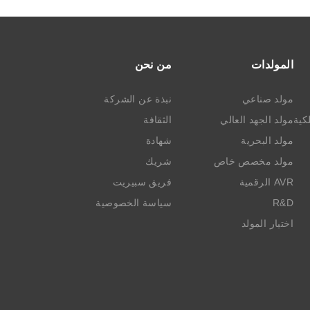
المولدات
من نحن
مولد صناعي
نبذة عن الشركة
كية
مولد الجهد العالي
الثقافة
مولد البحرية
شهادة
مولد مخصص خاص
شريك
AVR الرقمية
فريق سبيريت
R&D
سياسة الخصوصية
اختيار المولد