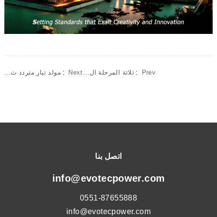
Prev：
ثلاثة المرحلة ال...
Next：
مولد تيار متردد ث...
اتصل بنا
info@evotecpower.com
0551-87655888
info@evotecpower.com