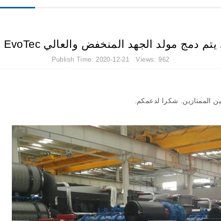
د المنخفض والعالي EvoTec مع محرك ، واختبار وتشغيل جيد.
Publish Time: 2020-12-21 Views: 962
ن الممتازين
.
شكرا لدعمكم
.