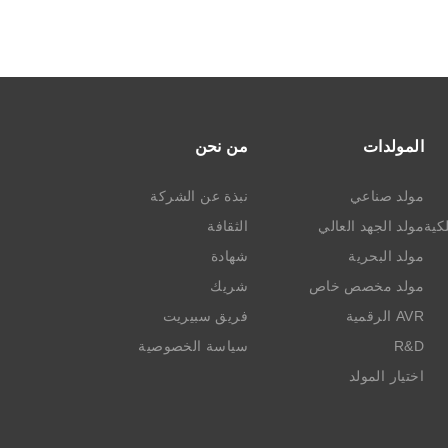
المولدات
من نحن
مولد صناعي
نبذة عن الشركة
كية
مولد الجهد العالي
الثقافة
مولد البحرية
شهادة
مولد مخصص خاص
شريك
AVR الرقمية
فريق سبيريت
R&D
سياسة الخصوصية
اختيار المولد