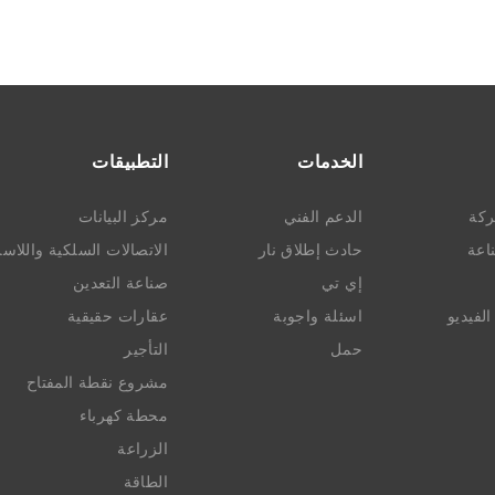
الخدمات
التطبيقات
ركة
الدعم الفني
مركز البيانات
ناعة
حادث إطلاق نار
الاتصالات السلكية واللاسل
إي تي
صناعة التعدين
لفيديو
اسئلة واجوبة
عقارات حقيقية
حمل
التأجير
مشروع نقطة المفتاح
محطة كهرباء
الزراعة
الطاقة