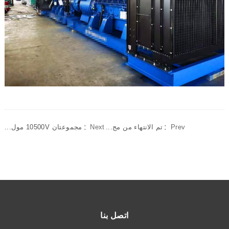
مجموعتان 10500V مول...
Next：
تم الانتهاء من مج...
Prev：
اتصل بنا