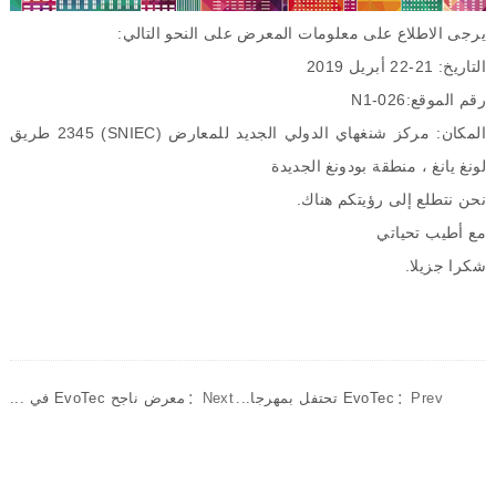
يرجى الاطلاع على معلومات المعرض على النحو التالي
:
التاريخ
: 21-22
أبريل
2019
رقم الموقع
:
-026
N1
المكان
:
مركز شنغهاي الدولي الجديد للمعارض
(SNIEC) 2345
طريق
لونغ يانغ ، منطقة بودونغ الجديدة
نحن نتطلع إلى رؤيتكم هناك
.
مع أطيب تحياتي
شكرا جزيلا
.
Prev：
EvoTec تحتفل بمهرجا...
Next：
معرض ناجح EvoTec في ...