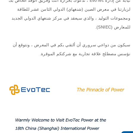
نيابة عن إدارة
EvoTec
، ندعوك بحرارة أنت وفريق الوفد الخاص بك
لزيارتنا في معرض الصين
(
شنغهاي
)
الدولي
الثامن
عشر
للطاقة
ومجموعات التوليد ، والذي سيعقد في مركز شنغهاي الدولي الجديد
للمعارض
(SNIEC).
سيكون من دواعي سروري أن ألتقي بكم في المعرض ، ونتوقع أن
نؤسس
مصطلح علاقة تجارية مع شركتكم الموقرة
.